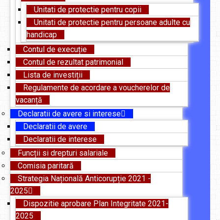
Unitati de protectie pentru copii
Unitati de protectie pentru persoane adulte cu
handicap
Contul de execuție
Contul de rezultat patrimonial
Lista de investiții
Regulamente de acordare a voucherelor de
vacanță
Declaratii de avere si interese
Declaratii de avere
Declaratii de interese
Funcții si drepturi salariale
Comisia paritară
Strategia Națională Anticorupție 2021 -
2025
Dispozitie aprobare Plan Integritate 2021-
2025