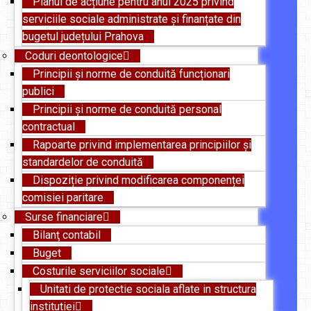
Planul de acțiune pentru anul 2025 privind
serviciile sociale administrate și finanțate din
bugetul județului Prahova
Coduri deontologice
Principii și norme de conduită funcționari
publici
Principii și norme de conduită personal
contractual
Rapoarte privind implementarea principiilor și
standardelor de conduită
Dispoziție privind modificarea componenței
comisiei paritare
Surse financiare
Bilanţ contabil
Buget
Costurile serviciilor sociale
Unitati de protectie sociala aflate in structura
institutiei