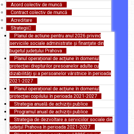
Acord colectiv de muncă
Contract colectiv de muncă
Acreditare
Strategii
Planul de actiune pentru anul 2026 privind
serviciile sociale administrate și finanțate din
bugetul județului Prahova
Planul operațional de acțiune în domeniul
protecției drepturilor presoanelor adulte cu
dizabilități și a persoanelor vârstnice în perioada
2021-2027
Planul operațional de acțiune în domeniul
protecției copilului în perioada 2021-2027
Strategia anuală de achiziții publice
Programul anual de achiziții publice
Strategia de dezvoltare a serviciilor sociale din
județul Prahova în perioada 2021-2027