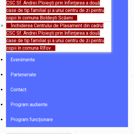
CSC Sf. Andrei Ploiești prin înființarea a două
case de tip familial și a unui centru de zi pentru
copii în comuna Boldești Scăeni
Închiderea Centrului de Plasament din cadrul
CSC Sf. Andrei Ploiești prin înființarea a două
case de tip familial și a unui centru de zi pentru
copii în comuna Rîfov
Evenimente
Parteneriate
Contact
Program audiente
Program funcţionare