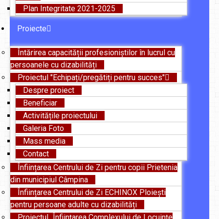
Plan Integritate 2021-2025
Proiecte
Întărirea capacității profesioniștilor în lucrul cu
persoanele cu dizabilități
Proiectul "Echipați/pregătiți pentru succes"
Despre proiect
Beneficiar
Activitățile proiectului
Galeria Foto
Mass media
Contact
Înființarea Centrului de Zi pentru copii Prietenia
din municipiul Câmpina
Înființarea Centrului de Zi ECHINOX Ploiești
pentru persoane adulte cu dizabilități
Proiectul „Înființarea Complexului de Locuințe