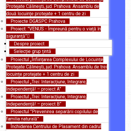
Protejate Călinești, jud. Prahova: Ansamblu de
două locuințe protejate + 1 centru de zi
Proiecte DGASPC Prahova
Proiect: ”VENUS - Împreună pentru o viață în
siguranță”
Despre proiect
Selecție grup țintă
Proiectul „Înființarea Complexului de Locuințe
Protejate Călinești, jud. Prahova: Ansamblu de trei
locuințe protejate + 1 centru de zi
Proiectul „Trei: Interacțiune, Integrare,
Independență! – proiect A”
Proiectul „Trei: Interacțiune, Integrare,
Independență! – proiect B”
Proiectul ”Prevenirea separării copilului de
familia naturală”
Închiderea Centrului de Plasament din cadrul