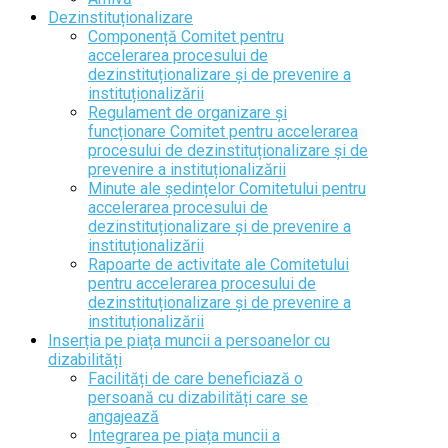
Dezinstituționalizare
Componență Comitet pentru
accelerarea procesului de
dezinstituționalizare și de prevenire a
instituționalizării
Regulament de organizare și
funcționare Comitet pentru accelerarea
procesului de dezinstituționalizare și de
prevenire a instituționalizării
Minute ale ședințelor Comitetului pentru
accelerarea procesului de
dezinstituționalizare și de prevenire a
instituționalizării
Rapoarte de activitate ale Comitetului
pentru accelerarea procesului de
dezinstituționalizare și de prevenire a
instituționalizării
Inserția pe piața muncii a persoanelor cu
dizabilități
Facilități de care beneficiază o
persoană cu dizabilități care se
angajează
Integrarea pe piața muncii a