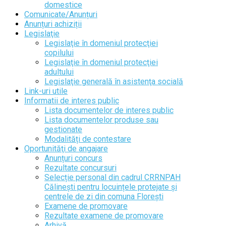
domestice
Comunicate/Anunțuri
Anunțuri achiziții
Legislaţie
Legislaţie în domeniul protecţiei
copilului
Legislaţie în domeniul protecţiei
adultului
Legislaţie generală în asistenţa socială
Link-uri utile
Informatii de interes public
Lista documentelor de interes public
Lista documentelor produse sau
gestionate
Modalități de contestare
Oportunităţi de angajare
Anunțuri concurs
Rezultate concursuri
Selecție personal din cadrul CRRNPAH
Călinești pentru locuințele protejate și
centrele de zi din comuna Florești
Examene de promovare
Rezultate examene de promovare
Arhivă