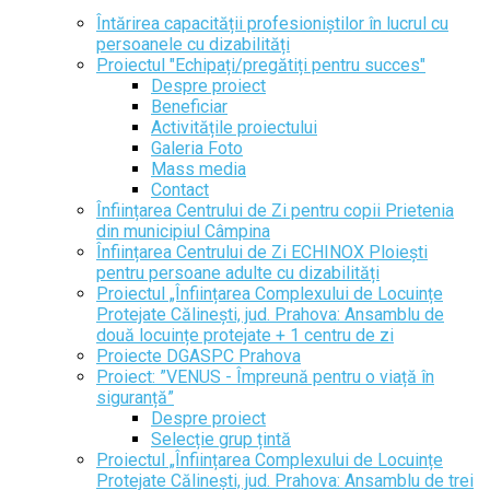
Întărirea capacității profesioniștilor în lucrul cu
persoanele cu dizabilități
Proiectul "Echipați/pregătiți pentru succes"
Despre proiect
Beneficiar
Activitățile proiectului
Galeria Foto
Mass media
Contact
Înființarea Centrului de Zi pentru copii Prietenia
din municipiul Câmpina
Înființarea Centrului de Zi ECHINOX Ploiești
pentru persoane adulte cu dizabilități
Proiectul „Înființarea Complexului de Locuințe
Protejate Călinești, jud. Prahova: Ansamblu de
două locuințe protejate + 1 centru de zi
Proiecte DGASPC Prahova
Proiect: ”VENUS - Împreună pentru o viață în
siguranță”
Despre proiect
Selecție grup țintă
Proiectul „Înființarea Complexului de Locuințe
Protejate Călinești, jud. Prahova: Ansamblu de trei