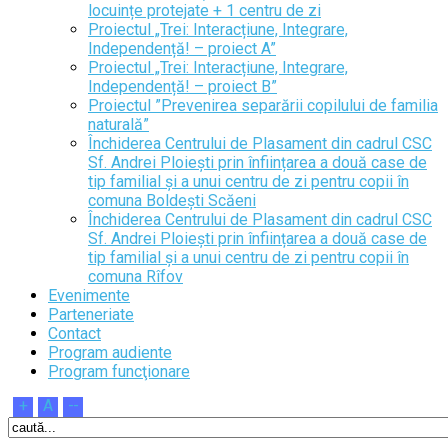
locuințe protejate + 1 centru de zi
Proiectul „Trei: Interacțiune, Integrare,
Independență! – proiect A”
Proiectul „Trei: Interacțiune, Integrare,
Independență! – proiect B”
Proiectul ”Prevenirea separării copilului de familia
naturală”
Închiderea Centrului de Plasament din cadrul CSC
Sf. Andrei Ploiești prin înființarea a două case de
tip familial și a unui centru de zi pentru copii în
comuna Boldești Scăeni
Închiderea Centrului de Plasament din cadrul CSC
Sf. Andrei Ploiești prin înființarea a două case de
tip familial și a unui centru de zi pentru copii în
comuna Rîfov
Evenimente
Parteneriate
Contact
Program audiente
Program funcţionare
+
A
--