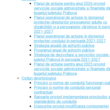
Planul de actiune pentru anul 2026 privind
serviciile sociale administrate și finanțate di
bugetul județului Prahova
Planul operațional de acțiune în domeniul
protecției drepturilor presoanelor adulte cu
dizabilități și a persoanelor vârstnice în per
2021-2027
Planul operațional de acțiune în domeniul
protecției copilului în perioada 2021-2027
Strategia anuală de achiziții publice
Programul anual de achiziții publice
Strategia de dezvoltare a serviciilor sociale 
județul Prahova în perioada 2021-2027
Planul de acțiune pentru anul 2025 privind
serviciile sociale administrate și finanțate di
bugetul județului Prahova
Coduri deontologice
Principii și norme de conduită funcționari pub
Principii și norme de conduită personal
contractual
Rapoarte privind implementarea principiilor ș
standardelor de conduită
Dispoziție privind modificarea componenței