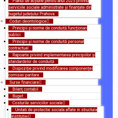
Planul de acțiune pentru anul 2025 privind
serviciile sociale administrate și finanțate din
bugetul județului Prahova
Coduri deontologice
Principii și norme de conduită funcționari
publici
Principii și norme de conduită personal
contractual
Rapoarte privind implementarea principiilor și
standardelor de conduită
Dispoziție privind modificarea componenței
comisiei paritare
Surse financiare
Bilanţ contabil
Buget
Costurile serviciilor sociale
Unitati de protectie sociala aflate in structura
institutiei