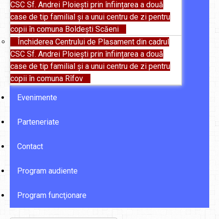
CSC Sf. Andrei Ploiești prin înființarea a două
case de tip familial și a unui centru de zi pentru
copii în comuna Boldești Scăeni
Închiderea Centrului de Plasament din cadrul
CSC Sf. Andrei Ploiești prin înființarea a două
case de tip familial și a unui centru de zi pentru
copii în comuna Rîfov
Evenimente
Parteneriate
Contact
Program audiente
Program funcţionare