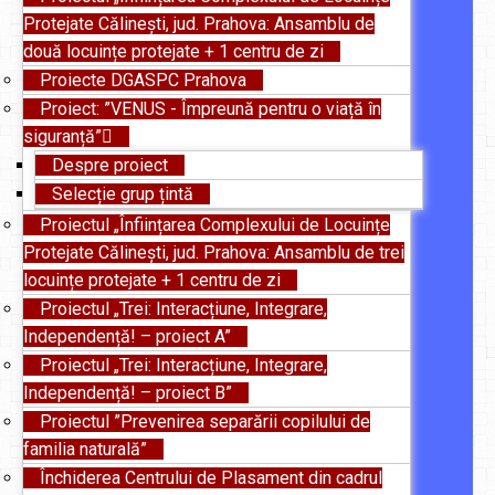
Protejate Călinești, jud. Prahova: Ansamblu de
două locuințe protejate + 1 centru de zi
Proiecte DGASPC Prahova
Proiect: ”VENUS - Împreună pentru o viață în
siguranță”
Despre proiect
Selecție grup țintă
Proiectul „Înființarea Complexului de Locuințe
Protejate Călinești, jud. Prahova: Ansamblu de trei
locuințe protejate + 1 centru de zi
Proiectul „Trei: Interacțiune, Integrare,
Independență! – proiect A”
Proiectul „Trei: Interacțiune, Integrare,
Independență! – proiect B”
Proiectul ”Prevenirea separării copilului de
familia naturală”
Închiderea Centrului de Plasament din cadrul