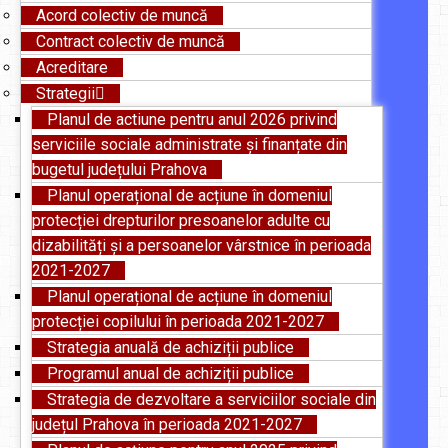
Acord colectiv de muncă
Contract colectiv de muncă
Acreditare
Strategii
Planul de actiune pentru anul 2026 privind
serviciile sociale administrate și finanțate din
bugetul județului Prahova
Planul operațional de acțiune în domeniul
protecției drepturilor presoanelor adulte cu
dizabilități și a persoanelor vârstnice în perioada
2021-2027
Planul operațional de acțiune în domeniul
protecției copilului în perioada 2021-2027
Strategia anuală de achiziții publice
Programul anual de achiziții publice
Strategia de dezvoltare a serviciilor sociale din
județul Prahova în perioada 2021-2027