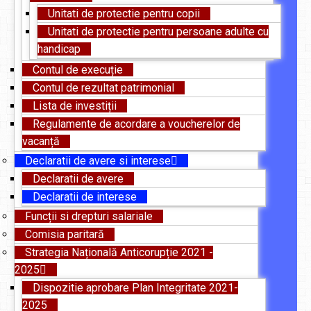
Unitati de protectie pentru copii
Unitati de protectie pentru persoane adulte cu
handicap
Contul de execuție
Contul de rezultat patrimonial
Lista de investiții
Regulamente de acordare a voucherelor de
vacanță
Declaratii de avere si interese
Declaratii de avere
Declaratii de interese
Funcții si drepturi salariale
Comisia paritară
Strategia Națională Anticorupție 2021 -
2025
Dispozitie aprobare Plan Integritate 2021-
2025