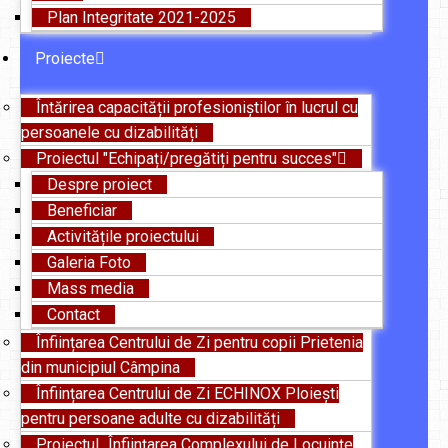
Plan Integritate 2021-2025
Proiecte
Întărirea capacității profesioniștilor în lucrul cu
persoanele cu dizabilități
Proiectul "Echipați/pregătiți pentru succes"
Despre proiect
Beneficiar
Activitățile proiectului
Galeria Foto
Mass media
Contact
Înființarea Centrului de Zi pentru copii Prietenia
din municipiul Câmpina
Înființarea Centrului de Zi ECHINOX Ploiești
pentru persoane adulte cu dizabilități
Proiectul „Înființarea Complexului de Locuințe