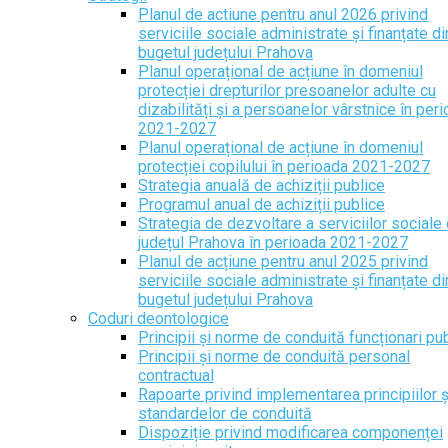
Planul de actiune pentru anul 2026 privind
serviciile sociale administrate și finanțate di
bugetul județului Prahova
Planul operațional de acțiune în domeniul
protecției drepturilor presoanelor adulte cu
dizabilități și a persoanelor vârstnice în per
2021-2027
Planul operațional de acțiune în domeniul
protecției copilului în perioada 2021-2027
Strategia anuală de achiziții publice
Programul anual de achiziții publice
Strategia de dezvoltare a serviciilor sociale 
județul Prahova în perioada 2021-2027
Planul de acțiune pentru anul 2025 privind
serviciile sociale administrate și finanțate di
bugetul județului Prahova
Coduri deontologice
Principii și norme de conduită funcționari pub
Principii și norme de conduită personal
contractual
Rapoarte privind implementarea principiilor ș
standardelor de conduită
Dispoziție privind modificarea componenței