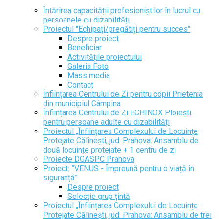
Întărirea capacității profesioniștilor în lucrul cu
persoanele cu dizabilități
Proiectul "Echipați/pregătiți pentru succes"
Despre proiect
Beneficiar
Activitățile proiectului
Galeria Foto
Mass media
Contact
Înființarea Centrului de Zi pentru copii Prietenia
din municipiul Câmpina
Înființarea Centrului de Zi ECHINOX Ploiești
pentru persoane adulte cu dizabilități
Proiectul „Înființarea Complexului de Locuințe
Protejate Călinești, jud. Prahova: Ansamblu de
două locuințe protejate + 1 centru de zi
Proiecte DGASPC Prahova
Proiect: ”VENUS - Împreună pentru o viață în
siguranță”
Despre proiect
Selecție grup țintă
Proiectul „Înființarea Complexului de Locuințe
Protejate Călinești, jud. Prahova: Ansamblu de trei