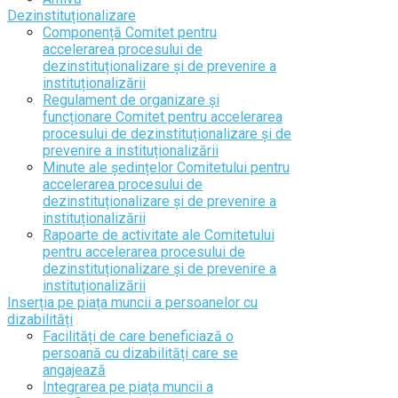
Dezinstituționalizare
Componență Comitet pentru
accelerarea procesului de
dezinstituționalizare și de prevenire a
instituționalizării
Regulament de organizare și
funcționare Comitet pentru accelerarea
procesului de dezinstituționalizare și de
prevenire a instituționalizării
Minute ale ședințelor Comitetului pentru
accelerarea procesului de
dezinstituționalizare și de prevenire a
instituționalizării
Rapoarte de activitate ale Comitetului
pentru accelerarea procesului de
dezinstituționalizare și de prevenire a
instituționalizării
Inserția pe piața muncii a persoanelor cu
dizabilități
Facilități de care beneficiază o
persoană cu dizabilități care se
angajează
Integrarea pe piața muncii a