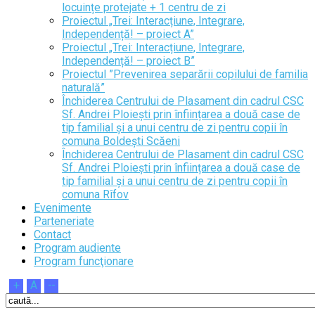
locuințe protejate + 1 centru de zi
Proiectul „Trei: Interacțiune, Integrare,
Independență! – proiect A”
Proiectul „Trei: Interacțiune, Integrare,
Independență! – proiect B”
Proiectul ”Prevenirea separării copilului de familia
naturală”
Închiderea Centrului de Plasament din cadrul CSC
Sf. Andrei Ploiești prin înființarea a două case de
tip familial și a unui centru de zi pentru copii în
comuna Boldești Scăeni
Închiderea Centrului de Plasament din cadrul CSC
Sf. Andrei Ploiești prin înființarea a două case de
tip familial și a unui centru de zi pentru copii în
comuna Rîfov
Evenimente
Parteneriate
Contact
Program audiente
Program funcţionare
+
A
--