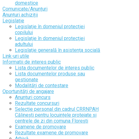
domestice
Comunicate/Anunțuri
Anunțuri achiziții
Legislaţie
Legislaţie în domeniul protecţiei
copilului
Legislaţie în domeniul protecţiei
adultului
Legislaţie generală în asistenţa socială
Link-uri utile
Informatii de interes public
Lista documentelor de interes public
Lista documentelor produse sau
gestionate
Modalități de contestare
Oportunităţi de angajare
Anunțuri concurs
Rezultate concursuri
Selecție personal din cadrul CRRNPAH
Călinești pentru locuințele protejate și
centrele de zi din comuna Florești
Examene de promovare
Rezultate examene de promovare
Arhivă