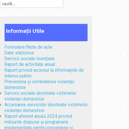
Informații
Utile
Formulare/Note de acte
Date statistice
Servicii sociale licențiate
Raport de activitate anual
Raport privind accesul la informațiile de
interes public
Prevenirea și combaterea violenței
domestice
Servicii sociale destinate victimelor
violenței domestice
Accesarea serviciilor destinate victimelor
violenței domestice
Raport aferent anului 2024 privind
măsurile dispuse și programele
implementate pentru prevenirea și