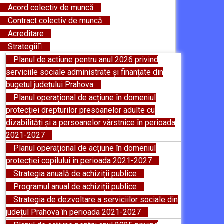
Acord colectiv de muncă
Contract colectiv de muncă
Acreditare
Strategii
Planul de actiune pentru anul 2026 privind
serviciile sociale administrate și finanțate din
bugetul județului Prahova
Planul operațional de acțiune în domeniul
protecției drepturilor presoanelor adulte cu
dizabilități și a persoanelor vârstnice în perioada
2021-2027
Planul operațional de acțiune în domeniul
protecției copilului în perioada 2021-2027
Strategia anuală de achiziții publice
Programul anual de achiziții publice
Strategia de dezvoltare a serviciilor sociale din
județul Prahova în perioada 2021-2027