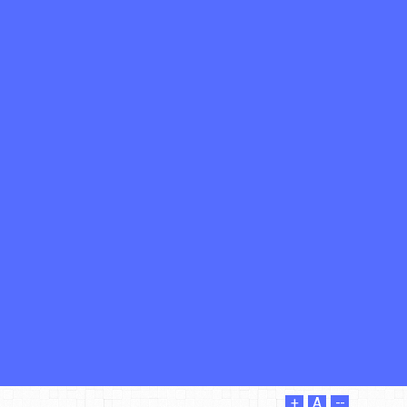
+
A
--