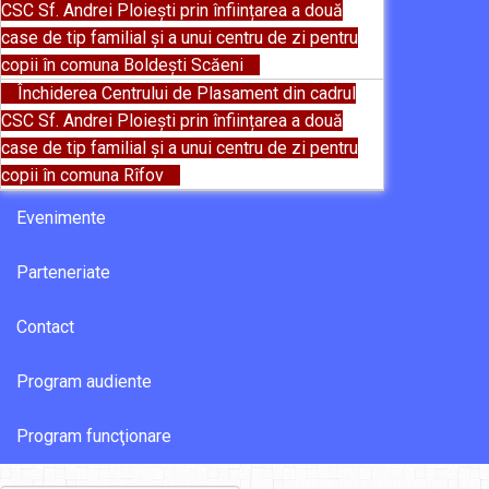
CSC Sf. Andrei Ploiești prin înființarea a două
case de tip familial și a unui centru de zi pentru
copii în comuna Boldești Scăeni
Închiderea Centrului de Plasament din cadrul
CSC Sf. Andrei Ploiești prin înființarea a două
case de tip familial și a unui centru de zi pentru
copii în comuna Rîfov
Evenimente
Parteneriate
Contact
Program audiente
Program funcţionare