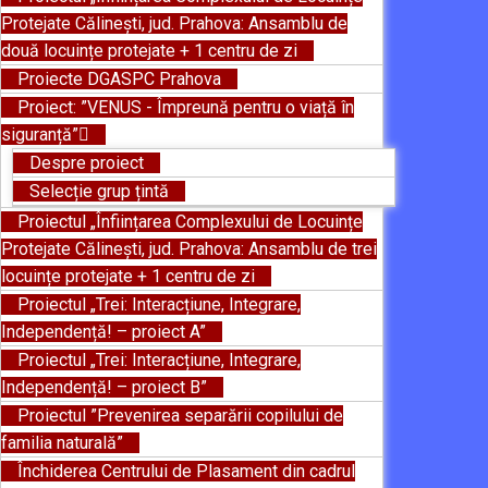
Protejate Călinești, jud. Prahova: Ansamblu de
două locuințe protejate + 1 centru de zi
Proiecte DGASPC Prahova
Proiect: ”VENUS - Împreună pentru o viață în
siguranță”
Despre proiect
Selecție grup țintă
Proiectul „Înființarea Complexului de Locuințe
Protejate Călinești, jud. Prahova: Ansamblu de trei
locuințe protejate + 1 centru de zi
Proiectul „Trei: Interacțiune, Integrare,
Independență! – proiect A”
Proiectul „Trei: Interacțiune, Integrare,
Independență! – proiect B”
Proiectul ”Prevenirea separării copilului de
familia naturală”
Închiderea Centrului de Plasament din cadrul