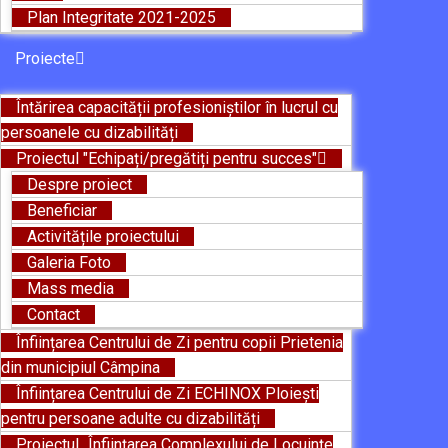
Plan Integritate 2021-2025
Proiecte
Întărirea capacității profesioniștilor în lucrul cu
persoanele cu dizabilități
Proiectul "Echipați/pregătiți pentru succes"
Despre proiect
Beneficiar
Activitățile proiectului
Galeria Foto
Mass media
Contact
Înființarea Centrului de Zi pentru copii Prietenia
din municipiul Câmpina
Înființarea Centrului de Zi ECHINOX Ploiești
pentru persoane adulte cu dizabilități
Proiectul „Înființarea Complexului de Locuințe