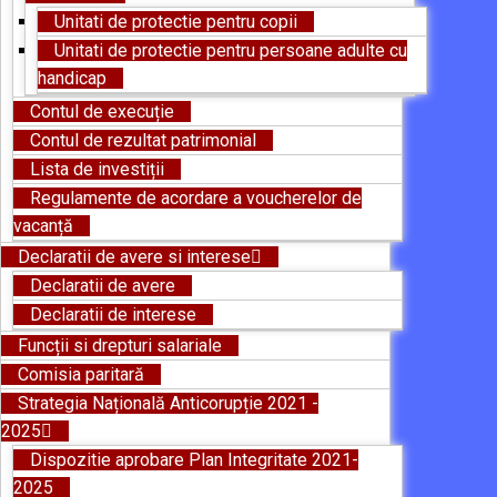
Unitati de protectie pentru copii
Unitati de protectie pentru persoane adulte cu
handicap
Contul de execuție
Contul de rezultat patrimonial
Lista de investiții
Regulamente de acordare a voucherelor de
vacanță
Declaratii de avere si interese
Declaratii de avere
Declaratii de interese
Funcții si drepturi salariale
Comisia paritară
Strategia Națională Anticorupție 2021 -
2025
Dispozitie aprobare Plan Integritate 2021-
2025