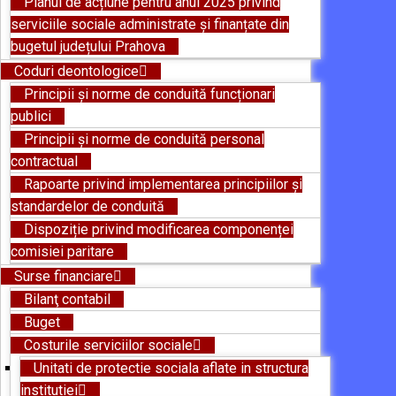
Planul de acțiune pentru anul 2025 privind
serviciile sociale administrate și finanțate din
bugetul județului Prahova
Coduri deontologice
Principii și norme de conduită funcționari
publici
Principii și norme de conduită personal
contractual
Rapoarte privind implementarea principiilor și
standardelor de conduită
Dispoziție privind modificarea componenței
comisiei paritare
Surse financiare
Bilanţ contabil
Buget
Costurile serviciilor sociale
Unitati de protectie sociala aflate in structura
institutiei