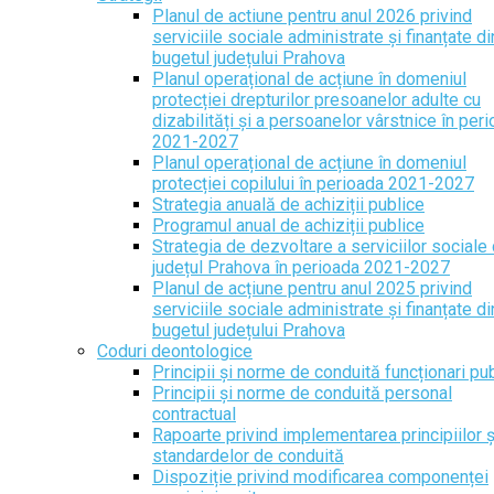
Planul de actiune pentru anul 2026 privind
serviciile sociale administrate și finanțate di
bugetul județului Prahova
Planul operațional de acțiune în domeniul
protecției drepturilor presoanelor adulte cu
dizabilități și a persoanelor vârstnice în per
2021-2027
Planul operațional de acțiune în domeniul
protecției copilului în perioada 2021-2027
Strategia anuală de achiziții publice
Programul anual de achiziții publice
Strategia de dezvoltare a serviciilor sociale 
județul Prahova în perioada 2021-2027
Planul de acțiune pentru anul 2025 privind
serviciile sociale administrate și finanțate di
bugetul județului Prahova
Coduri deontologice
Principii și norme de conduită funcționari pub
Principii și norme de conduită personal
contractual
Rapoarte privind implementarea principiilor ș
standardelor de conduită
Dispoziție privind modificarea componenței