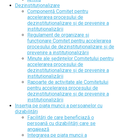
Dezinstituționalizare
Componență Comitet pentru
accelerarea procesului de
dezinstituționalizare și de prevenire a
instituționalizării
Regulament de organizare și
funcționare Comitet pentru accelerarea
procesului de dezinstituționalizare și de
prevenire a instituționalizării
Minute ale ședințelor Comitetului pentru
accelerarea procesului de
dezinstituționalizare și de prevenire a
instituționalizării
Rapoarte de activitate ale Comitetului
pentru accelerarea procesului de
dezinstituționalizare și de prevenire a
instituționalizării
Inserția pe piața muncii a persoanelor cu
dizabilități
Facilități de care beneficiază o
persoană cu dizabilități care se
angajează
Integrarea pe piața muncii a