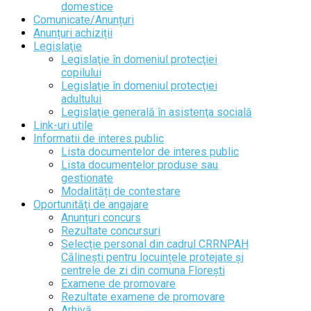
domestice
Comunicate/Anunțuri
Anunțuri achiziții
Legislaţie
Legislaţie în domeniul protecţiei
copilului
Legislaţie în domeniul protecţiei
adultului
Legislaţie generală în asistenţa socială
Link-uri utile
Informatii de interes public
Lista documentelor de interes public
Lista documentelor produse sau
gestionate
Modalități de contestare
Oportunităţi de angajare
Anunțuri concurs
Rezultate concursuri
Selecție personal din cadrul CRRNPAH
Călinești pentru locuințele protejate și
centrele de zi din comuna Florești
Examene de promovare
Rezultate examene de promovare
Arhivă