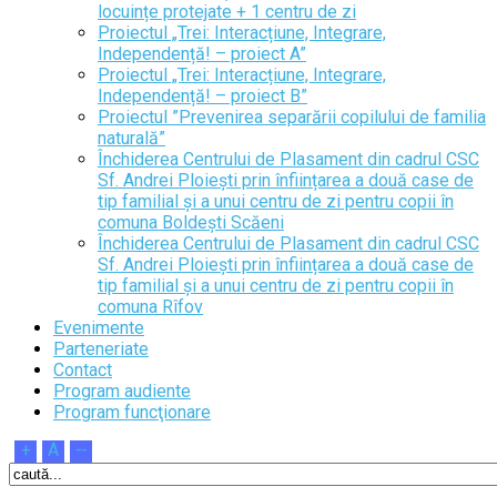
locuințe protejate + 1 centru de zi
Proiectul „Trei: Interacțiune, Integrare,
Independență! – proiect A”
Proiectul „Trei: Interacțiune, Integrare,
Independență! – proiect B”
Proiectul ”Prevenirea separării copilului de familia
naturală”
Închiderea Centrului de Plasament din cadrul CSC
Sf. Andrei Ploiești prin înființarea a două case de
tip familial și a unui centru de zi pentru copii în
comuna Boldești Scăeni
Închiderea Centrului de Plasament din cadrul CSC
Sf. Andrei Ploiești prin înființarea a două case de
tip familial și a unui centru de zi pentru copii în
comuna Rîfov
Evenimente
Parteneriate
Contact
Program audiente
Program funcţionare
+
A
--