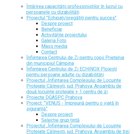
Întărirea capacității profesioniștilor în lucrul cu
persoanele cu dizabilități
Proiectul "Echipați/pregătiți pentru succes"
Despre proiect
Beneficiar
Activitățile proiectului
Galeria Foto
Mass media
Contact
Înființarea Centrului de Zi pentru copii Prietenia
din municipiul Câmpina
Înființarea Centrului de Zi ECHINOX Ploiești
pentru persoane adulte cu dizabilități
Proiectul „Înființarea Complexului de Locuințe
Protejate Călinești, jud. Prahova: Ansamblu de
două locuințe protejate + 1 centru de zi
Proiecte DGASPC Prahova
Proiect: ”VENUS - Împreună pentru o viață în
siguranță”
Despre proiect
Selecție grup țintă
Proiectul „Înființarea Complexului de Locuințe
Protejate Călinești, jud. Prahova: Ansamblu de trei