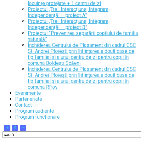
locuințe protejate + 1 centru de zi
Proiectul „Trei: Interacțiune, Integrare,
Independență! – proiect A”
Proiectul „Trei: Interacțiune, Integrare,
Independență! – proiect B”
Proiectul ”Prevenirea separării copilului de familia
naturală”
Închiderea Centrului de Plasament din cadrul CSC
Sf. Andrei Ploiești prin înființarea a două case de
tip familial și a unui centru de zi pentru copii în
comuna Boldești Scăeni
Închiderea Centrului de Plasament din cadrul CSC
Sf. Andrei Ploiești prin înființarea a două case de
tip familial și a unui centru de zi pentru copii în
comuna Rîfov
Evenimente
Parteneriate
Contact
Program audiente
Program funcţionare
+
A
--