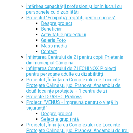
Întărirea capacității profesioniștilor în lucrul cu
persoanele cu dizabilități
Proiectul "Echipați/pregătiți pentru succes"
Despre proiect
Beneficiar
Activitățile proiectului
Galeria Foto
Mass media
Contact
Înființarea Centrului de Zi pentru copii Prietenia
din municipiul Câmpina
Înființarea Centrului de Zi ECHINOX Ploiești
pentru persoane adulte cu dizabilități
Proiectul „Înființarea Complexului de Locuințe
Protejate Călinești, jud. Prahova: Ansamblu de
două locuințe protejate + 1 centru de zi
Proiecte DGASPC Prahova
Proiect: ”VENUS - Împreună pentru o viață în
siguranță”
Despre proiect
Selecție grup țintă
Proiectul „Înființarea Complexului de Locuințe
Protejate Călinești, jud. Prahova: Ansamblu de trei