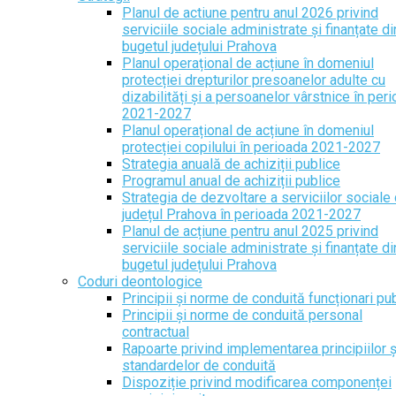
Planul de actiune pentru anul 2026 privind
serviciile sociale administrate și finanțate di
bugetul județului Prahova
Planul operațional de acțiune în domeniul
protecției drepturilor presoanelor adulte cu
dizabilități și a persoanelor vârstnice în per
2021-2027
Planul operațional de acțiune în domeniul
protecției copilului în perioada 2021-2027
Strategia anuală de achiziții publice
Programul anual de achiziții publice
Strategia de dezvoltare a serviciilor sociale 
județul Prahova în perioada 2021-2027
Planul de acțiune pentru anul 2025 privind
serviciile sociale administrate și finanțate di
bugetul județului Prahova
Coduri deontologice
Principii și norme de conduită funcționari pub
Principii și norme de conduită personal
contractual
Rapoarte privind implementarea principiilor ș
standardelor de conduită
Dispoziție privind modificarea componenței