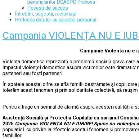
beneficiarilor DGASPC Prahova
Povești de succes
Întrebări, sugestii, reclamaţii
Protectia datelor cu caracter personal
Campania VIOLENȚA NU E IUBIRE
Campanie Violenta nu e i
Violența domestică reprezintă o problemă socială gravă care af
Impactul violenței domestice asupra victimelor este dramatic: n
parteneri sau foști parteneri.
În spatele acestei cifre se află familii destrămate și copii car
tolerăm acest fenomen și prin solidaritate colectivă, să reuși
Pentru a trage un semnal de alarmă asupra acestei realități a so
Asistență Socială și Protecția Copilului cu sprijinul Consil
2025
Campania VIOLENȚA NU E IUBIRE! Spune nu violenței d
populației cu privire la efectele acestui fenomen și promovarea u
familiilor.