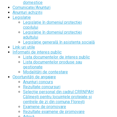
domestice
Comunicate/Anunțuri
Anunțuri achiziții
Legislaţie
Legislaţie în domeniul protecţiei
copilului
Legislaţie în domeniul protecţiei
adultului
Legislaţie generală în asistenţa socială
Link-uri utile
Informatii de interes public
Lista documentelor de interes public
Lista documentelor produse sau
gestionate
Modalități de contestare
Oportunităţi de angajare
Anunțuri concurs
Rezultate concursuri
Selecție personal din cadrul CRRNPAH
Călinești pentru locuințele protejate și
centrele de zi din comuna Florești
Examene de promovare
Rezultate examene de promovare
Arhivă