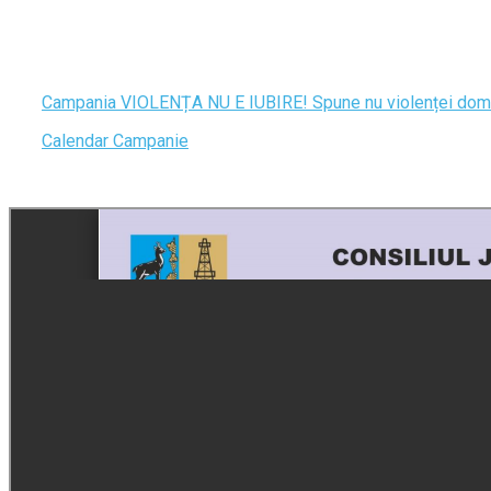
Campania VIOLENȚA NU E IUBIRE! Spune nu violenței dom
Calendar Campanie