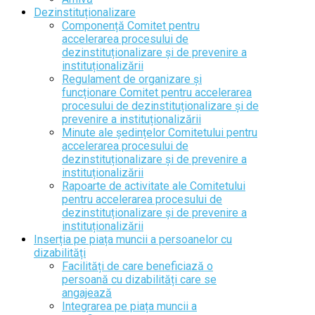
Dezinstituționalizare
Componență Comitet pentru
accelerarea procesului de
dezinstituționalizare și de prevenire a
instituționalizării
Regulament de organizare și
funcționare Comitet pentru accelerarea
procesului de dezinstituționalizare și de
prevenire a instituționalizării
Minute ale ședințelor Comitetului pentru
accelerarea procesului de
dezinstituționalizare și de prevenire a
instituționalizării
Rapoarte de activitate ale Comitetului
pentru accelerarea procesului de
dezinstituționalizare și de prevenire a
instituționalizării
Inserția pe piața muncii a persoanelor cu
dizabilități
Facilități de care beneficiază o
persoană cu dizabilități care se
angajează
Integrarea pe piața muncii a