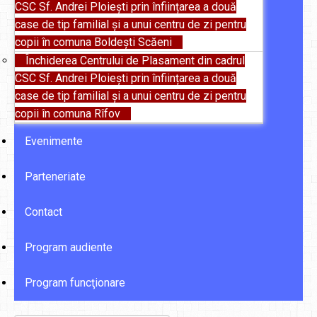
CSC Sf. Andrei Ploiești prin înființarea a două
case de tip familial și a unui centru de zi pentru
copii în comuna Boldești Scăeni
Închiderea Centrului de Plasament din cadrul
CSC Sf. Andrei Ploiești prin înființarea a două
case de tip familial și a unui centru de zi pentru
copii în comuna Rîfov
Evenimente
Parteneriate
Contact
Program audiente
Program funcţionare