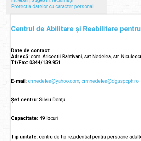
Întrebări, sugestii, reclamaţii
Protectia datelor cu caracter personal
Centrul de Abilitare și Reabilitare pentr
Date de contact:
Adresă:
com. Aricestii Rahtivani, sat Nedelea, str. Niculescu
Tf/Fax:
0344/139.951
E-mail:
crrnedelea@yahoo.com
;
crrnnedelea@dgaspcph.ro
Șef centru:
Silviu Donţu
Capacitate:
49 locuri
Tip unitate:
centru de tip rezidential pentru persoane adulte