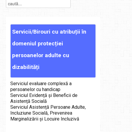
Servicii/Birouri
cu
atribuții
în
domeniul
protecției
persoanelor
adulte
cu
dizabilități
Serviciul evaluare complexă a
persoanelor cu handicap
Serviciul Evidență și Beneficii de
Asistență Socială
Serviciul Asistență Persoane Adulte,
Incluziune Socială, Prevenirea
Marginalizării și Locuire Incluzivă