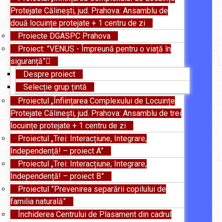
Protejate Călinești, jud. Prahova: Ansamblu de
două locuințe protejate + 1 centru de zi
Proiecte DGASPC Prahova
Proiect: ”VENUS - Împreună pentru o viață în
siguranță”
Despre proiect
Selecție grup țintă
Proiectul „Înființarea Complexului de Locuințe
Protejate Călinești, jud. Prahova: Ansamblu de trei
locuințe protejate + 1 centru de zi
Proiectul „Trei: Interacțiune, Integrare,
Independență! – proiect A”
Proiectul „Trei: Interacțiune, Integrare,
Independență! – proiect B”
Proiectul ”Prevenirea separării copilului de
familia naturală”
Închiderea Centrului de Plasament din cadrul