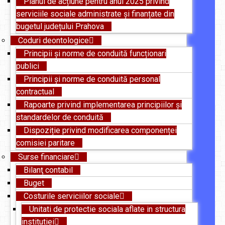
Planul de acțiune pentru anul 2025 privind
serviciile sociale administrate și finanțate din
bugetul județului Prahova
Coduri deontologice
Principii și norme de conduită funcționari
publici
Principii și norme de conduită personal
contractual
Rapoarte privind implementarea principiilor și
standardelor de conduită
Dispoziție privind modificarea componenței
comisiei paritare
Surse financiare
Bilanţ contabil
Buget
Costurile serviciilor sociale
Unitati de protectie sociala aflate in structura
institutiei