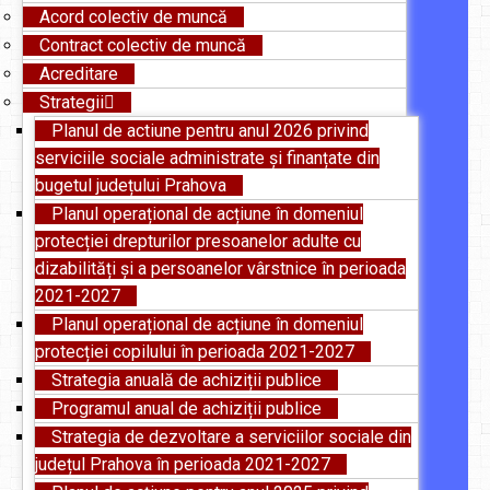
Acord colectiv de muncă
Contract colectiv de muncă
Acreditare
Strategii
Planul de actiune pentru anul 2026 privind
serviciile sociale administrate și finanțate din
bugetul județului Prahova
Planul operațional de acțiune în domeniul
protecției drepturilor presoanelor adulte cu
dizabilități și a persoanelor vârstnice în perioada
2021-2027
Planul operațional de acțiune în domeniul
protecției copilului în perioada 2021-2027
Strategia anuală de achiziții publice
Programul anual de achiziții publice
Strategia de dezvoltare a serviciilor sociale din
județul Prahova în perioada 2021-2027