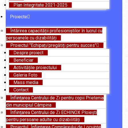
Plan Integritate 2021-2025
Proiecte
Întărirea capacității profesioniștilor în lucrul cu
persoanele cu dizabilități
Proiectul "Echipați/pregătiți pentru succes"
Despre proiect
Beneficiar
Activitățile proiectului
Galeria Foto
Mass media
Contact
Înființarea Centrului de Zi pentru copii Prietenia
din municipiul Câmpina
Înființarea Centrului de Zi ECHINOX Ploiești
pentru persoane adulte cu dizabilități
Proiectul „Înființarea Complexului de Locuințe