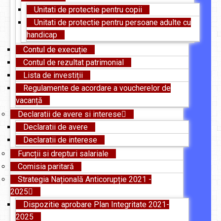
Unitati de protectie pentru copii
Unitati de protectie pentru persoane adulte cu
handicap
Contul de execuție
Contul de rezultat patrimonial
Lista de investiții
Regulamente de acordare a voucherelor de
vacanță
Declaratii de avere si interese
Declaratii de avere
Declaratii de interese
Funcții si drepturi salariale
Comisia paritară
Strategia Națională Anticorupție 2021 -
2025
Dispozitie aprobare Plan Integritate 2021-
2025