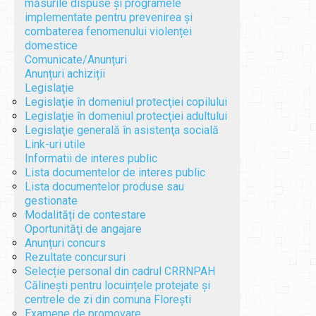
măsurile dispuse și programele
implementate pentru prevenirea și
combaterea fenomenului violenței
domestice
Comunicate/Anunțuri
Anunțuri achiziții
Legislaţie
Legislaţie în domeniul protecţiei copilului
Legislaţie în domeniul protecţiei adultului
Legislaţie generală în asistenţa socială
Link-uri utile
Informatii de interes public
Lista documentelor de interes public
Lista documentelor produse sau
gestionate
Modalități de contestare
Oportunităţi de angajare
Anunțuri concurs
Rezultate concursuri
Selecție personal din cadrul CRRNPAH
Călinești pentru locuințele protejate și
centrele de zi din comuna Florești
Examene de promovare