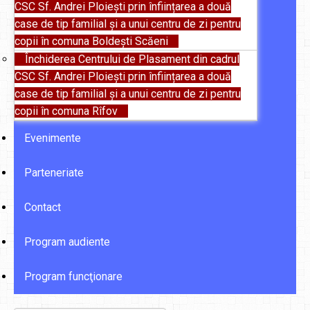
CSC Sf. Andrei Ploiești prin înființarea a două
case de tip familial și a unui centru de zi pentru
copii în comuna Boldești Scăeni
Închiderea Centrului de Plasament din cadrul
CSC Sf. Andrei Ploiești prin înființarea a două
case de tip familial și a unui centru de zi pentru
copii în comuna Rîfov
Evenimente
Parteneriate
Contact
Program audiente
Program funcţionare