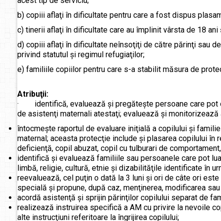
acest tip de serviciu;
b) copiii aflaţi în dificultate pentru care a fost dispus plas
c) tinerii aflaţi în dificultate care au împlinit vârsta de 18 an
d) copiii aflaţi în dificultate neînsoţiţi de către părinţi sau 
privind statutul şi regimul refugiaţilor;
e) familiile copiilor pentru care s-a stabilit măsura de protec
Atribuţii:
· identifică, evaluează şi pregăteşte persoane care pot dev
de asistenţi maternali atestaţi; evaluează şi monitorizează 
întocmeşte raportul de evaluare iniţială a copilului şi famil
maternal; aceasta protecţie include şi plasarea copilului în
deficienţă, copil abuzat, copil cu tulburari de comportament
identifică şi evaluează familiile sau persoanele care pot lua 
limbă, religie, cultură, etnie şi dizabilităţile identificate în u
reevaluează, cel puţin o dată la 3 luni şi ori de câte ori este
specială şi propune, după caz, menţinerea, modificarea sau
acordă asistenţă şi sprijin părinţilor copilului separat de fam
realizează instruirea specifică a AM cu privire la nevoile cop
alte instrucţiuni referitoare la îngrijirea copilului;