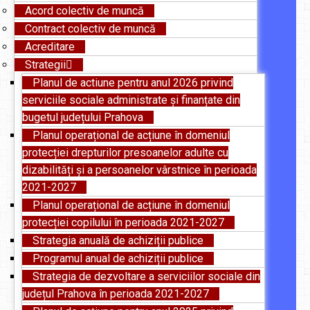
Acord colectiv de muncă
Contract colectiv de muncă
Acreditare
Strategii
Planul de actiune pentru anul 2026 privind
serviciile sociale administrate și finanțate din
bugetul județului Prahova
Planul operațional de acțiune în domeniul
protecției drepturilor presoanelor adulte cu
dizabilități și a persoanelor vârstnice în perioada
2021-2027
Planul operațional de acțiune în domeniul
protecției copilului în perioada 2021-2027
Strategia anuală de achiziții publice
Programul anual de achiziții publice
Strategia de dezvoltare a serviciilor sociale din
județul Prahova în perioada 2021-2027