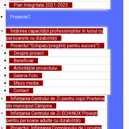
Plan Integritate 2021-2025
Proiecte
Întărirea capacității profesioniștilor în lucrul cu
persoanele cu dizabilități
Proiectul "Echipați/pregătiți pentru succes"
Despre proiect
Beneficiar
Activitățile proiectului
Galeria Foto
Mass media
Contact
Înființarea Centrului de Zi pentru copii Prietenia
din municipiul Câmpina
Înființarea Centrului de Zi ECHINOX Ploiești
pentru persoane adulte cu dizabilități
Proiectul „Înființarea Complexului de Locuințe