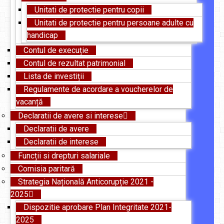
Unitati de protectie pentru copii
Unitati de protectie pentru persoane adulte cu
handicap
Contul de execuție
Contul de rezultat patrimonial
Lista de investiții
Regulamente de acordare a voucherelor de
vacanță
Declaratii de avere si interese
Declaratii de avere
Declaratii de interese
Funcții si drepturi salariale
Comisia paritară
Strategia Națională Anticorupție 2021 -
2025
Dispozitie aprobare Plan Integritate 2021-
2025