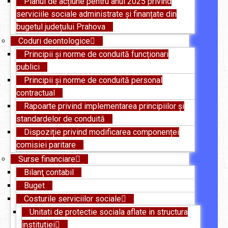
Planul de acțiune pentru anul 2025 privind
serviciile sociale administrate și finanțate din
bugetul județului Prahova
Coduri deontologice
Principii și norme de conduită funcționari
publici
Principii și norme de conduită personal
contractual
Rapoarte privind implementarea principiilor și
standardelor de conduită
Dispoziție privind modificarea componenței
comisiei paritare
Surse financiare
Bilanţ contabil
Buget
Costurile serviciilor sociale
Unitati de protectie sociala aflate in structura
institutiei