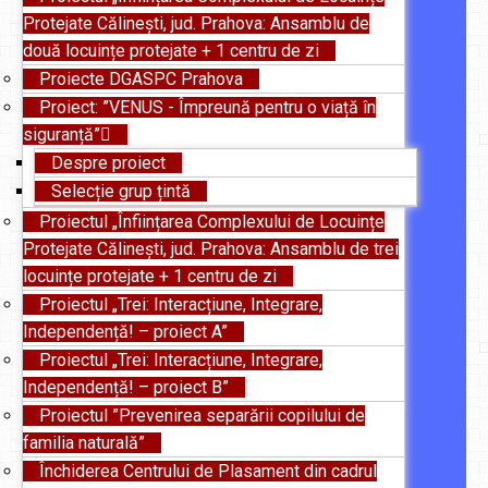
Protejate Călinești, jud. Prahova: Ansamblu de
două locuințe protejate + 1 centru de zi
Proiecte DGASPC Prahova
Proiect: ”VENUS - Împreună pentru o viață în
siguranță”
Despre proiect
Selecție grup țintă
Proiectul „Înființarea Complexului de Locuințe
Protejate Călinești, jud. Prahova: Ansamblu de trei
locuințe protejate + 1 centru de zi
Proiectul „Trei: Interacțiune, Integrare,
Independență! – proiect A”
Proiectul „Trei: Interacțiune, Integrare,
Independență! – proiect B”
Proiectul ”Prevenirea separării copilului de
familia naturală”
Închiderea Centrului de Plasament din cadrul