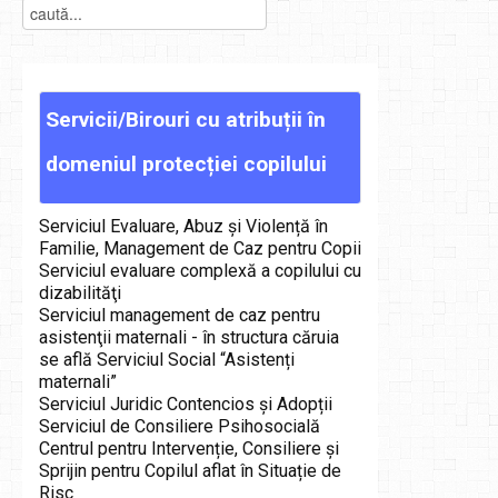
Servicii/Birouri
cu
atribuții
în
domeniul
protecției
copilului
Serviciul Evaluare, Abuz și Violență în
Familie, Management de Caz pentru Copii
Serviciul evaluare complexă a copilului cu
dizabilităţi
Serviciul management de caz pentru
asistenţii maternali - în structura căruia
se află Serviciul Social “Asistenți
maternali”
Serviciul Juridic Contencios și Adopții
Serviciul de Consiliere Psihosocială
Centrul pentru Intervenție, Consiliere și
Sprijin pentru Copilul aflat în Situație de
Risc