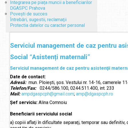
Integrarea pe piața muncii a beneficiarilor
DGASPC Prahova
Povești de succes
Întrebări, sugestii, reclamaţii
Protectia datelor cu caracter personal
Serviciul management de caz pentru asiste
Social “Asistenți maternali”
Serviciul management de caz pentru asistenţii matern
Date de contact:
Adresă:
mun. Ploieşti, şos. Vestului nr. 14-16, camerele 11
Telefon/Fax:
0244/586.100, 0244.511.400, int. 233
Mail:
ampdgaspcph@gmail.com
;
amp@dgaspcph.ro
Şef serviciu:
Alina Comnoiu
Beneficiarii serviciului social
a) copiii aflaţi în dificultate separaţi, temporar sau definitiv, 