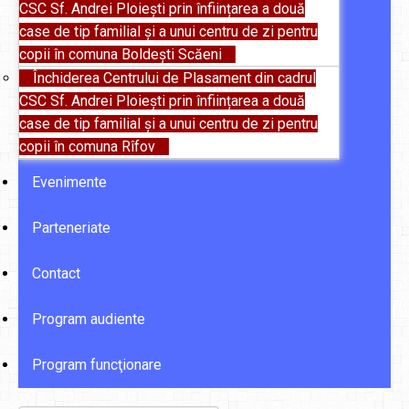
CSC Sf. Andrei Ploiești prin înființarea a două
case de tip familial și a unui centru de zi pentru
copii în comuna Boldești Scăeni
Închiderea Centrului de Plasament din cadrul
CSC Sf. Andrei Ploiești prin înființarea a două
case de tip familial și a unui centru de zi pentru
copii în comuna Rîfov
Evenimente
Parteneriate
Contact
Program audiente
Program funcţionare