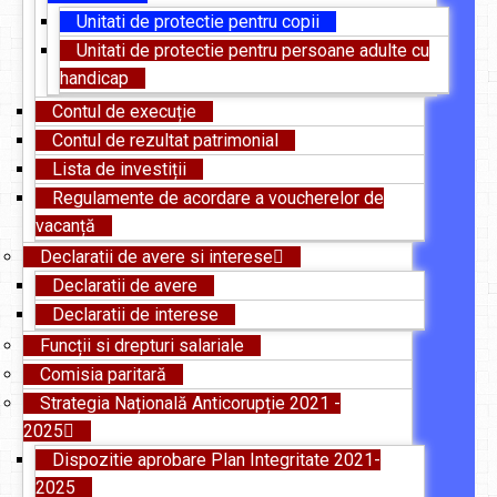
Unitati de protectie pentru copii
Unitati de protectie pentru persoane adulte cu
handicap
Contul de execuție
Contul de rezultat patrimonial
Lista de investiții
Regulamente de acordare a voucherelor de
vacanță
Declaratii de avere si interese
Declaratii de avere
Declaratii de interese
Funcții si drepturi salariale
Comisia paritară
Strategia Națională Anticorupție 2021 -
2025
Dispozitie aprobare Plan Integritate 2021-
2025