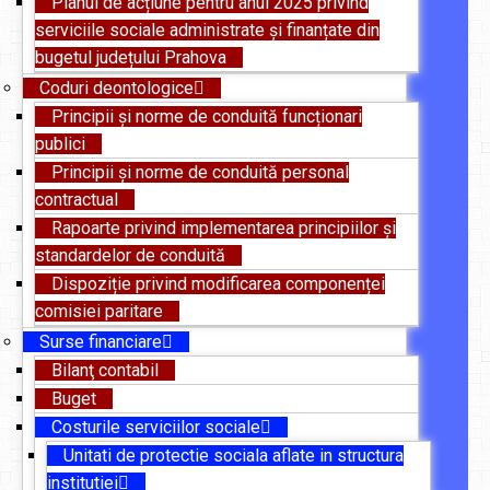
Planul de acțiune pentru anul 2025 privind
serviciile sociale administrate și finanțate din
bugetul județului Prahova
Coduri deontologice
Principii și norme de conduită funcționari
publici
Principii și norme de conduită personal
contractual
Rapoarte privind implementarea principiilor și
standardelor de conduită
Dispoziție privind modificarea componenței
comisiei paritare
Surse financiare
Bilanţ contabil
Buget
Costurile serviciilor sociale
Unitati de protectie sociala aflate in structura
institutiei