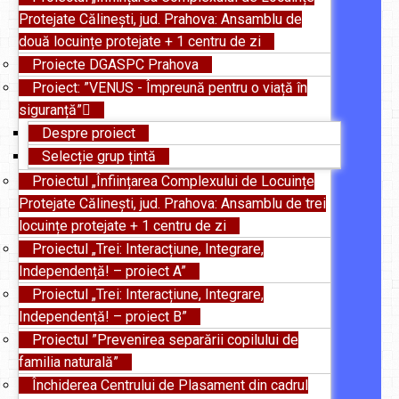
Protejate Călinești, jud. Prahova: Ansamblu de
două locuințe protejate + 1 centru de zi
Proiecte DGASPC Prahova
Proiect: ”VENUS - Împreună pentru o viață în
siguranță”
Despre proiect
Selecție grup țintă
Proiectul „Înființarea Complexului de Locuințe
Protejate Călinești, jud. Prahova: Ansamblu de trei
locuințe protejate + 1 centru de zi
Proiectul „Trei: Interacțiune, Integrare,
Independență! – proiect A”
Proiectul „Trei: Interacțiune, Integrare,
Independență! – proiect B”
Proiectul ”Prevenirea separării copilului de
familia naturală”
Închiderea Centrului de Plasament din cadrul