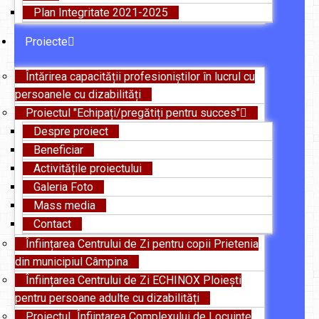
Plan Integritate 2021-2025
Proiecte
Întărirea capacității profesioniștilor în lucrul cu
persoanele cu dizabilități
Proiectul "Echipați/pregătiți pentru succes"
Despre proiect
Beneficiar
Activitățile proiectului
Galeria Foto
Mass media
Contact
Înființarea Centrului de Zi pentru copii Prietenia
din municipiul Câmpina
Înființarea Centrului de Zi ECHINOX Ploiești
pentru persoane adulte cu dizabilități
Proiectul „Înființarea Complexului de Locuințe