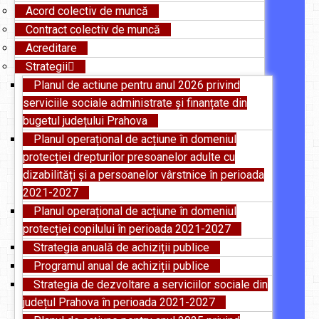
Acord colectiv de muncă
Contract colectiv de muncă
Acreditare
Strategii
Planul de actiune pentru anul 2026 privind
serviciile sociale administrate și finanțate din
bugetul județului Prahova
Planul operațional de acțiune în domeniul
protecției drepturilor presoanelor adulte cu
dizabilități și a persoanelor vârstnice în perioada
2021-2027
Planul operațional de acțiune în domeniul
protecției copilului în perioada 2021-2027
Strategia anuală de achiziții publice
Programul anual de achiziții publice
Strategia de dezvoltare a serviciilor sociale din
județul Prahova în perioada 2021-2027